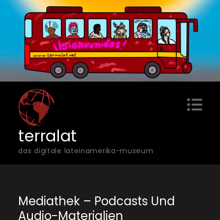
Skip
to
content
terralat
das digitale lateinamerika-museum
Mediathek – Podcasts Und
Audio-Materialien