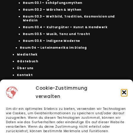
Raum 03.1 – Schöpfungsmythen
Raum 03.2 – Märchen & Mythen
Raum 03.3 – Weltbild, Tradition, Kosmovision und
Medizin
Raum 03.4 – Kulturgüter – Kunst & Handwerk
Raum 03.5 – Musik, Tanz und Tracht
Raum 03.6 – indigene Moderne
Raum 04 – Lateinamerika im Dialog
Mediathek
Gästebuch
Über uns
Kontakt
Datenschutzerklärung
Cookie-Zustimmung
Cookie-Richtlinie (EU)
Haftungsausschluss
verwalten
Impressum
Um dir ein optimales Erlebnis zu bieten, verwenden wir Technologien
wie Cookies, um Geräteinformationen zu speichern und/oder darauf
zuzugreifen. Wenn du diesen Technologien zustimmst, können wir
Daten wie das Surfverhalten oder eindeutige IDs auf dieser Website
verarbeiten. Wenn du deine Zustimmung nicht erteilst oder
zurückziehst, können bestimmte Merkmale und Funktionen