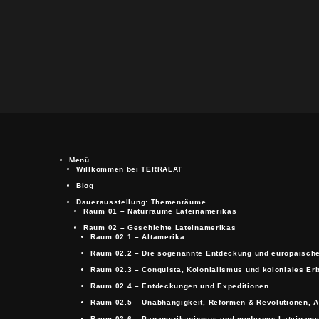
Menü
Willkommen bei TERRALAT
Blog
Dauerausstellung: Themenräume
Raum 01 – Naturräume Lateinamerikas
Raum 02 – Geschichte Lateinamerikas
Raum 02.1 – Altamerika
Raum 02.2 – Die sogenannte Entdeckung und europäisch
Raum 02.3 – Conquista, Kolonialismus und koloniales Er
Raum 02.4 – Entdeckungen und Expeditionen
Raum 02.5 – Unabhängigkeit, Reformen & Revolutionen, A
Raum 02.6 – Panamerikanismus und modernes Lateiname