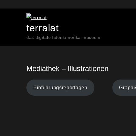
Skip
to
content
terralat
das digitale lateinamerika-museum
Mediathek – Illustrationen
Einführungsreportagen
Graphi