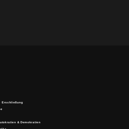
e Erschließung
be
utokratien & Demokratien
rika